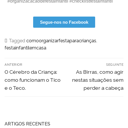
#organizacacaodefestainfantil #checklistfestainfantil
Segue-nos no Facebook
Tagged
comoorganizarfestaparacrianças
,
festainfantilemcasa
ANTERIOR
SEGUINTE
O Cérebro da Criança:
As Birras, como agir
como funcionam o Tico
nestas situações sem
e o Teco.
perder a cabeça
ARTIGOS RECENTES