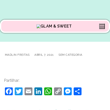
MADLIN FREITAS
ABRIL 7, 2021
SEM CATEGORIA
Partilhar:
Facebook
Twitter
Email
LinkedIn
WhatsApp
Copy
Messenge
Share
Link