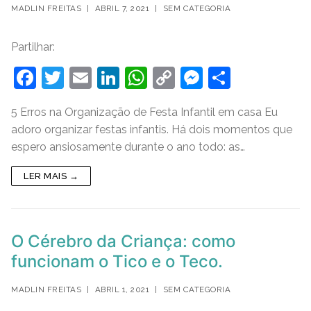
MADLIN FREITAS
|
ABRIL 7, 2021
|
SEM CATEGORIA
Partilhar:
F
T
E
Li
W
C
M
S
a
w
m
n
h
o
e
h
5 Erros na Organização de Festa Infantil em casa Eu
c
itt
ai
k
at
p
ss
ar
adoro organizar festas infantis. Há dois momentos que
e
er
l
e
s
y
e
e
espero ansiosamente durante o ano todo: as…
b
dI
A
Li
n
LER MAIS →
o
n
p
n
g
o
p
k
er
k
O Cérebro da Criança: como
funcionam o Tico e o Teco.
MADLIN FREITAS
|
ABRIL 1, 2021
|
SEM CATEGORIA