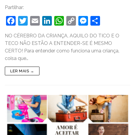
Partilhar:
F
T
E
Li
W
C
M
S
a
w
m
n
h
o
e
h
NO CÉREBRO DA CRIANÇA, AQUILO DO TICO E O
c
itt
ai
k
at
p
ss
ar
TECO NÃO ESTÃO A ENTENDER-SE É MESMO
e
er
l
e
s
y
e
e
CERTO! Para entender como funciona uma criança,
b
dI
A
Li
n
coisa que…
o
n
p
n
g
LER MAIS →
o
p
k
er
k