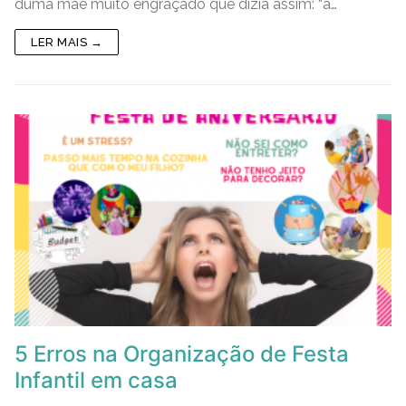
e
er
l
e
s
y
e
e
duma mãe muito engraçado que dizia assim: “a…
b
dI
A
Li
n
LER MAIS →
o
n
p
n
g
o
p
k
er
k
5 Erros na Organização de Festa
Infantil em casa