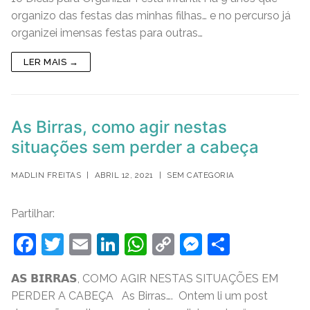
c
itt
ai
k
at
p
ss
ar
organizo das festas das minhas filhas… e no percurso já
e
er
l
e
s
y
e
e
organizei imensas festas para outras…
b
dI
A
Li
n
LER MAIS →
o
n
p
n
g
o
p
k
er
k
As Birras, como agir nestas
situações sem perder a cabeça
MADLIN FREITAS
|
ABRIL 12, 2021
|
SEM CATEGORIA
Partilhar:
F
T
E
Li
W
C
M
S
a
w
m
n
h
o
e
h
𝗔𝗦 𝗕𝗜𝗥𝗥𝗔𝗦, COMO AGIR NESTAS SITUAÇÕES EM
c
itt
ai
k
at
p
ss
ar
PERDER A CABEÇA As Birras…. Ontem li um post