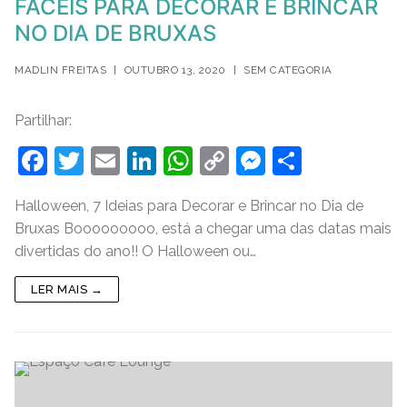
FÁCEIS PARA DECORAR E BRINCAR
NO DIA DE BRUXAS
MADLIN FREITAS
|
OUTUBRO 13, 2020
|
SEM CATEGORIA
Partilhar:
F
T
E
Li
W
C
M
S
a
w
m
n
h
o
e
h
Halloween, 7 Ideias para Decorar e Brincar no Dia de
c
itt
ai
k
at
p
ss
ar
Bruxas Booooooooo, está a chegar uma das datas mais
e
er
l
e
s
y
e
e
divertidas do ano!! O Halloween ou…
b
dI
A
Li
n
LER MAIS →
o
n
p
n
g
o
p
k
er
k