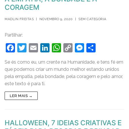
CORAGEM
MADLIN FREITAS
|
NOVEMBRO 9, 2020
|
SEM CATEGORIA
Partilhar:
F
T
E
Li
W
C
M
S
a
w
m
n
h
o
e
h
Se és como eu, um crente na Humanidade, e tens fé em
c
itt
ai
k
at
p
ss
ar
que podemos criar um mundo melhor estando unidos
e
er
l
e
s
y
e
e
pela empatia, pela bondade, pela coragem e pelo amor,
b
dI
A
Li
n
este texto é para ti.
o
n
p
n
g
LER MAIS →
o
p
k
er
k
HALLOWEEN, 7 IDEIAS CRIATIVAS E