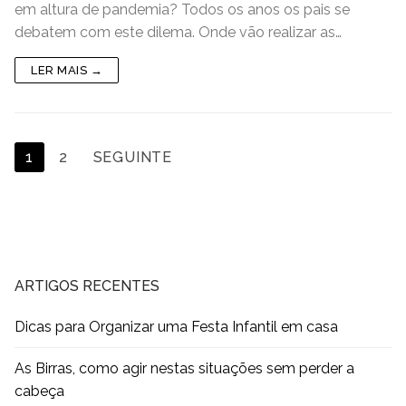
em altura de pandemia? Todos os anos os pais se
e
er
l
e
s
y
e
e
debatem com este dilema. Onde vão realizar as…
b
dI
A
Li
n
LER MAIS →
o
n
p
n
g
o
p
k
er
k
Paginação
1
2
SEGUINTE
dos
conteúdos
ARTIGOS RECENTES
Dicas para Organizar uma Festa Infantil em casa
As Birras, como agir nestas situações sem perder a
cabeça