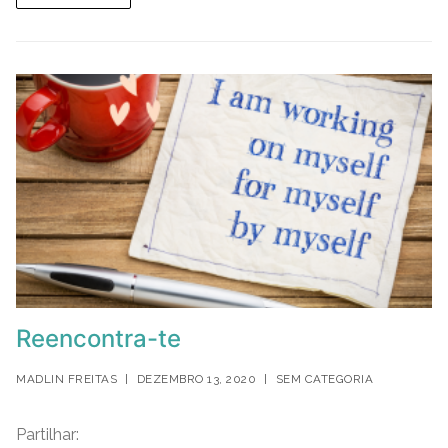
o
n
p
n
g
o
p
k
er
k
Reencontra-te
MADLIN FREITAS
|
DEZEMBRO 13, 2020
|
SEM CATEGORIA
Partilhar: