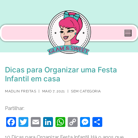
Saltar
para
conteúdo
Dicas para Organizar uma Festa
Infantil em casa
MADLIN FREITAS
|
MAIO 7, 2021
|
SEM CATEGORIA
Partilhar:
F
T
E
Li
W
C
M
S
a
w
m
n
h
o
e
h
10 Dicas para Organizar Festa Infantil Há 9 anos que