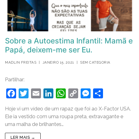
Sobre a Autoestima Infantil: Mamã e
Papá, deixem-me ser Eu.
MADLIN FREITAS
|
JANEIRO 15, 2021
|
SEM CATEGORIA
Partilhar:
F
T
E
Li
W
C
M
S
a
w
m
n
h
o
e
h
Hoje vi um vídeo de um rapaz que foi ao X-Factor USA.
c
itt
ai
k
at
p
ss
ar
Ele ia vestido com uma roupa preta, extravagante e
e
er
l
e
s
y
e
e
uma malha de brilhantes…
b
dI
A
Li
n
LER MAIS →