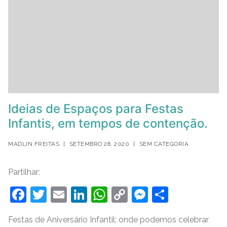
Ideias de Espaços para Festas
Infantis, em tempos de contenção.
MADLIN FREITAS
|
SETEMBRO 28, 2020
|
SEM CATEGORIA
Partilhar:
F
T
E
Li
W
C
M
S
a
w
m
n
h
o
e
h
Festas de Aniversário Infantil: onde podemos celebrar
c
itt
ai
k
at
p
ss
ar