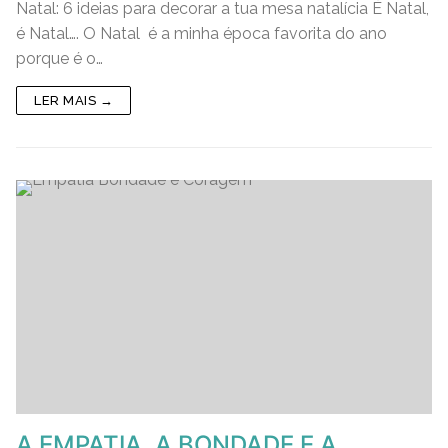
Natal: 6 ideias para decorar a tua mesa natalícia É Natal,
c
itt
ai
k
at
p
ss
ar
é Natal…. O Natal é a minha época favorita do ano
e
er
l
e
s
y
e
e
porque é o…
b
dI
A
Li
n
LER MAIS →
o
n
p
n
g
o
p
k
er
k
A EMPATIA, A BONDADE E A