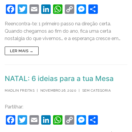
F
T
E
Li
W
C
M
S
a
w
m
n
h
o
e
h
Reencontra-te: 1 primeiro passo na direção certa.
c
itt
ai
k
at
p
ss
ar
Quando chegamos ao fim do ano, fica uma certa
e
er
l
e
s
y
e
e
nostalgia do que vivemos… e a esperança cresce em…
b
dI
A
Li
n
LER MAIS →
o
n
p
n
g
o
p
k
er
k
NATAL: 6 ideias para a tua Mesa
MADLIN FREITAS
|
NOVEMBRO 26, 2020
|
SEM CATEGORIA
Partilhar:
F
T
E
Li
W
C
M
S
a
w
m
n
h
o
e
h