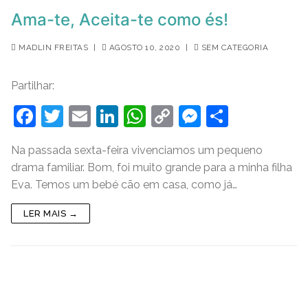
Ama-te, Aceita-te como és!
MADLIN FREITAS
|
AGOSTO 10, 2020
|
SEM CATEGORIA
Partilhar:
F
T
E
Li
W
C
M
S
a
w
m
n
h
o
e
h
Na passada sexta-feira vivenciamos um pequeno
c
itt
ai
k
at
p
ss
ar
drama familiar. Bom, foi muito grande para a minha filha
e
er
l
e
s
y
e
e
Eva. Temos um bebé cão em casa, como já…
b
dI
A
Li
n
LER MAIS →
o
n
p
n
g
o
p
k
er
k