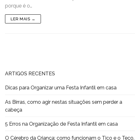
e
er
l
e
s
y
e
e
porque é o…
b
dI
A
Li
n
LER MAIS →
o
n
p
n
g
o
p
k
er
k
ARTIGOS RECENTES
Dicas para Organizar uma Festa Infantil em casa
As Birras, como agir nestas situações sem perder a
cabeça
5 Erros na Organização de Festa Infantil em casa
O Cérebro da Criança: como funcionam o Tico e o Teco.