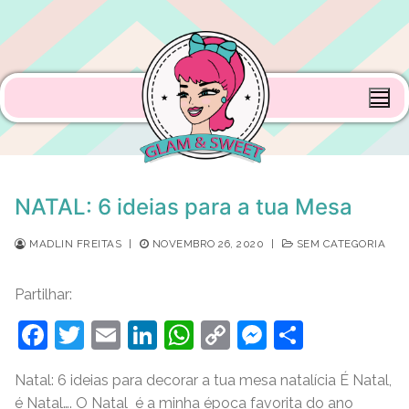
Saltar
para
conteúdo
NATAL: 6 ideias para a tua Mesa
MADLIN FREITAS
|
NOVEMBRO 26, 2020
|
SEM CATEGORIA
Partilhar:
F
T
E
Li
W
C
M
S
a
w
m
n
h
o
e
h
Natal: 6 ideias para decorar a tua mesa natalícia É Natal,
c
itt
ai
k
at
p
ss
ar
é Natal…. O Natal é a minha época favorita do ano