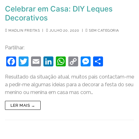
Celebrar em Casa: DIY Leques
Decorativos
MADLIN FREITAS
|
JULHO 20, 2020
|
SEM CATEGORIA
Partilhar:
F
T
E
Li
W
C
M
S
a
w
m
n
h
o
e
h
Resultado da situação atual, muitos pais contactam-me
c
itt
ai
k
at
p
ss
ar
a pedir-me algumas ideias para a decorar a festa do seu
e
er
l
e
s
y
e
e
menino ou menina em casa mas com…
b
dI
A
Li
n
LER MAIS →
o
n
p
n
g
o
p
k
er
k