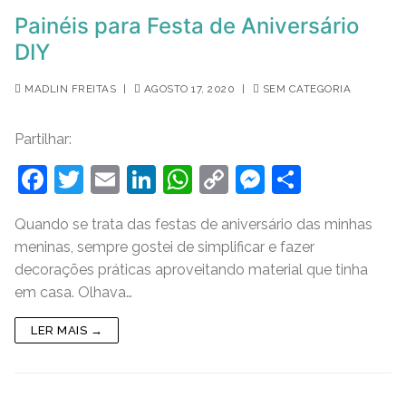
Painéis para Festa de Aniversário
DIY
MADLIN FREITAS
|
AGOSTO 17, 2020
|
SEM CATEGORIA
Partilhar:
F
T
E
Li
W
C
M
S
a
w
m
n
h
o
e
h
Quando se trata das festas de aniversário das minhas
c
itt
ai
k
at
p
ss
ar
meninas, sempre gostei de simplificar e fazer
e
er
l
e
s
y
e
e
decorações práticas aproveitando material que tinha
b
dI
A
Li
n
em casa. Olhava…
o
n
p
n
g
LER MAIS →
o
p
k
er
k