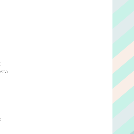
E
esta
s