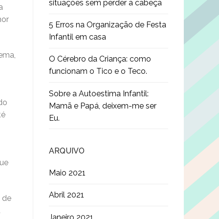
situações sem perder a cabeça
a
hor
5 Erros na Organização de Festa
Infantil em casa
tema,
O Cérebro da Criança: como
funcionam o Tico e o Teco.
Sobre a Autoestima Infantil:
 do
Mamã e Papá, deixem-me ser
té
Eu.
ARQUIVO
que
Maio 2021
Abril 2021
 de
a
Janeiro 2021