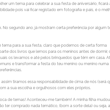
r um tema para celebrar a sua festa de aniversário, ficará 
bilidade pois vai ficar registado em fotografia e pais, é o mel
m. No segundo ano, já mostram certa preferência por algum 
m tema para a sua festa, claro que podemos de certa forma
parte dos livros que lemos para os meninos antes de dormir,
 quais os levamos e até pelos brinquedos que têm em casa. A
comuns e transformar a festa do teu menino ou menino numa
referências.
 assim tiramos essa responsabilidade de cima de nós (será 
 com a sua escolha e orgulhosos com eles próprios.
e troca de temas! Aconteceu-me também! A minha filha mudou
não ter comprado nada temático, (bom a sorte dela) ou seja, 