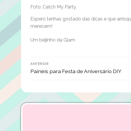
Foto: Catch My Party.
Espero tenhas gostado das dicas e que arrisque
merecem!
Um beijinho da Glam
Navegação
ANTERIOR
de
Previous
Painéis para Festa de Aniversário DIY
post:
artigos