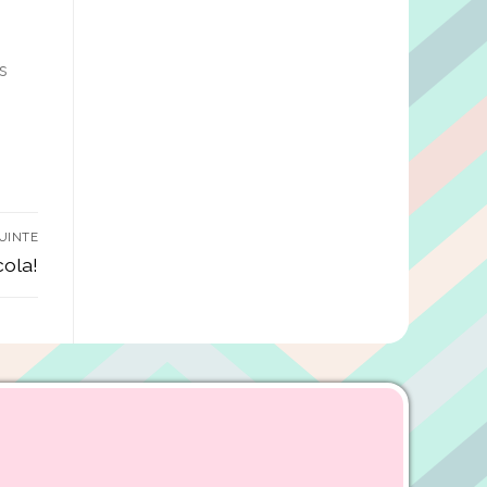
s
UINTE
ola!