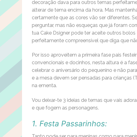
decoração dava para outros temas perfeitament
alterar de tema encima da hora. Mas mantenha
certamente que as cores vão ser diferentes. 
perguntar, mas não esqueças que já foram com
tua Cake Dsigner pode ter aceite outros bolos
perfeitamente compreensível que diga que não 
Por isso aproveitem a primeira fase pais feste
convencionais e docinhos, nesta altura é a fas
celebrar o aniversário do pequenino e não para
e a mesa devem ser pensadas para crianças (T
na ementa.
Vou deixar-te 3 ideias de temas que vais ador
e que fogem as personagens.
1. Festa Passarinhos:
Tanto pode ser para meninas como para menino