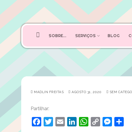
Saltar
para
SOBRE…
SERVIÇOS
BLOG
C
conteúdo
MADLIN FREITAS
AGOSTO 31, 2020
SEM CATEGO
Partilhar:
Facebook
Twitter
Email
LinkedIn
WhatsAp
Copy
Mes
S
Link