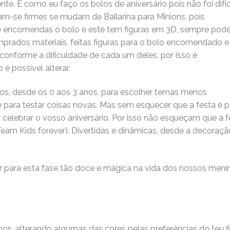
e. E como eu faço os bolos de aniversário pois não foi difíc
m-se firmes se mudam de Bailarina para Minions, pois
Se encomendas o bolo e este tem figuras em 3D, sempre pod
prados materiais, feitas figuras para o bolo encomendado e
 conforme a dificuldade de cada um deles, por isso é
é possível alterar.
iros, desde os 0 aos 3 anos, para escolher temas menos
e para testar coisas novas. Mas sem esquecer que a festa é p
 celebrar o vosso aniversário. Por isso não esqueçam que a f
eam Kids forever). Divertidas e dinâmicas, desde a decoraçã
ar para esta fase tão doce e mágica na vida dos nossos meni
s, alterando algumas das cores pelas preferências do teu fi