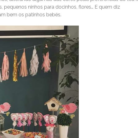
os, pequenos ninhos para docinhos, flores… E quem diz
nam bem os patinhos bebés.